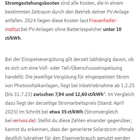
Stromgestehungskosten
sind alle Kosten, die in einem
bestimmten Zeitraum durch den Betrieb deiner PV-Anlage
anfallen. 2024 liegen diese Kosten laut
Frauenhofer-
Institut
bei PV-Anlagen ohne Batteriespeicher
unter 10
ct/kWh
.
Bei der Einspeisevergütung gilt derzeit (abhängig davon, ob
es sich um eine Voll- oder Teil-/Überschusseinspeisung
handelt): Die jeweilige Vergütung für eingespeisten Strom
von Photovoltaikanlagen, liegt bei Inbetriebnahme ab 1.2.25
(bis 31.7.25)
zwischen 7,94 und 12,60 ct/kWh
*. Im Vergleich
dazu liegt der derzeitige Stromarbeitspreis (Stand: April
2025) im Schnitt bei
etwa 35 ct/kWh
(Stromvergleich
bei
verivox.de
). Stellst du diese Zahlen einander gegenüber,
kannst du erkennen, dass der generierte Solarstrom oftmals
deutlich lukrativer für den Eigenverbrauch genutzt werden