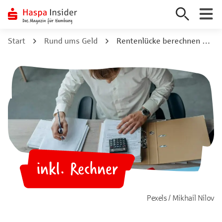
Zum
Start
Rund ums Geld
Rentenlücke berechnen So kannst du deinen Finanzbedarf im Alter ermitteln!
Inhalt
springen
inkl. Rechner
💻
Pexels / Mikhail Nilov