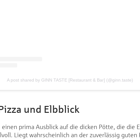
A post shared by GINN TASTE [Restaurant & Bar] (@ginn.taste)
-Pizza und Elbblick
es einen prima Ausblick auf die dicken Pötte, die di
voll. Liegt wahrscheinlich an der zuverlässig guten P