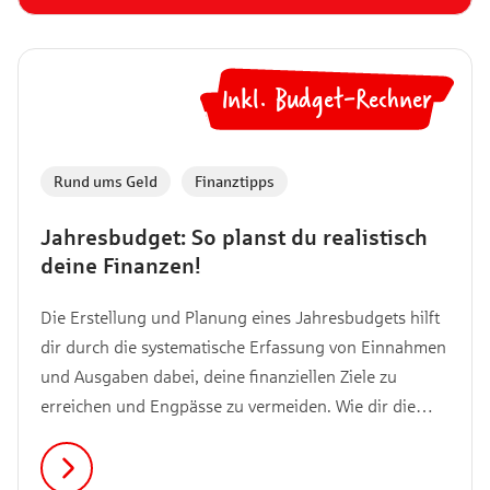
und wie du deine Finanzen effektiv verwalten kannst.
Inkl. Budget-Rechner
💻
Rund ums Geld
,
Finanztipps
Jahresbudget: So planst du realistisch
deine Finanzen!
Die Erstellung und Planung eines Jahresbudgets hilft
dir durch die systematische Erfassung von Einnahmen
und Ausgaben dabei, deine finanziellen Ziele zu
erreichen und Engpässe zu vermeiden. Wie dir die
Erstellung des Jahresbudgets am besten gelingt und
worauf du dabei achten solltest, verraten wir dir in