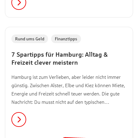
deine gesamte Finanzplanung schnell ins Wanken
bringen, wenn du keine eiserne Reserve hast. Warum
du genau dann einen Notgroschen benötigst, erfährst
du hier.
Rund ums Geld
,
Finanztipps
7 Spartipps für Hamburg: Alltag &
Freizeit clever meistern
Hamburg ist zum Verlieben, aber leider nicht immer
günstig. Zwischen Alster, Elbe und Kiez können Miete,
Energie und Freizeit schnell teuer werden. Die gute
Nachricht: Du musst nicht auf den typischen
Hamburg-Vibe verzichten, um zu sparen. In diesem
Artikel zeigen wir dir einfache Spartipps für den Alltag
und die Freizeit, mit denen du in Hamburg gut leben
kannst, ohne ständig auf dein Konto schauen zu