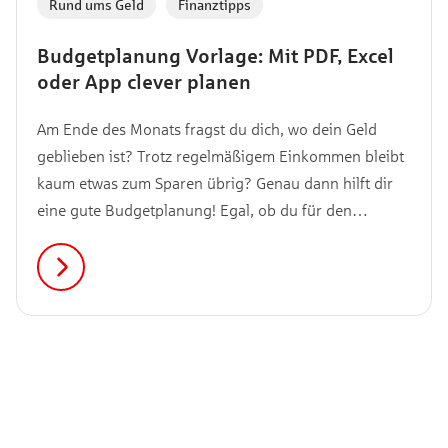
Rund ums Geld
,
Finanztipps
Budgetplanung Vorlage: Mit PDF, Excel
oder App clever planen
Am Ende des Monats fragst du dich, wo dein Geld
geblieben ist? Trotz regelmäßigem Einkommen bleibt
kaum etwas zum Sparen übrig? Genau dann hilft dir
eine gute Budgetplanung! Egal, ob du für den
nächsten Urlaub sparen willst, deine Ausgaben endlich
verstehen möchtest oder einfach mehr Überblick
brauchst: Mit der richtigen Vorlage wird
Budgetplanung deutlich einfacher.