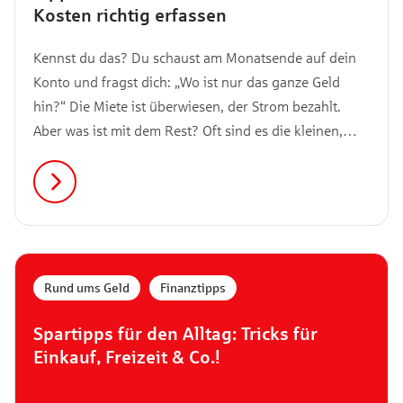
Kosten richtig erfassen
Kennst du das? Du schaust am Monatsende auf dein
Konto und fragst dich: „Wo ist nur das ganze Geld
hin?“ Die Miete ist überwiesen, der Strom bezahlt.
Aber was ist mit dem Rest? Oft sind es die kleinen,
schleichenden Ausgaben, die uns finanziell das Genick
brechen. Der Kaffee hier, das schnelle Mittagessen
dort oder der spontane Online-Kauf am Abend. Genau
hier kommen die variablen Kosten ins Spiel. Wie du
deine Finanzen einordnest, erfährst du hier.
Rund ums Geld
,
Finanztipps
Spartipps für den Alltag: Tricks für
Einkauf, Freizeit & Co.!