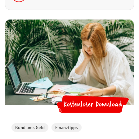
Kostenloser Download
🤑
Rund ums Geld
,
Finanztipps