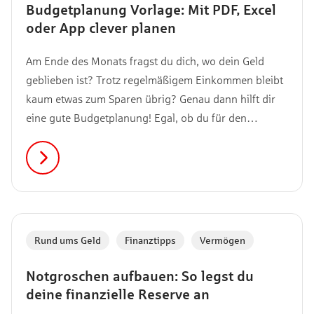
Budgetplanung Vorlage: Mit PDF, Excel
oder App clever planen
Am Ende des Monats fragst du dich, wo dein Geld
geblieben ist? Trotz regelmäßigem Einkommen bleibt
kaum etwas zum Sparen übrig? Genau dann hilft dir
eine gute Budgetplanung! Egal, ob du für den
nächsten Urlaub sparen willst, deine Ausgaben endlich
verstehen möchtest oder einfach mehr Überblick
brauchst: Mit der richtigen Vorlage wird
Budgetplanung deutlich einfacher.
Rund ums Geld
,
Finanztipps
,
Vermögen
Notgroschen aufbauen: So legst du
deine finanzielle Reserve an