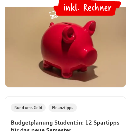
inkl. Rechner
müssen.
💻
Rund ums Geld
,
Finanztipps
Budgetplanung Student:in: 12 Spartipps
für das neue Semester