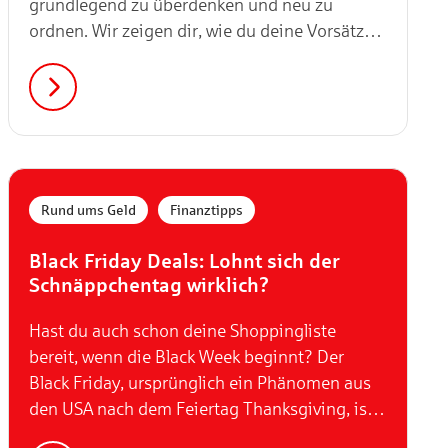
grundlegend zu überdenken und neu zu
ordnen. Wir zeigen dir, wie du deine Vorsätze
nicht nur fasst, sondern auch mit System in die
Tat umsetzt.
,
Rund ums Geld
Finanztipps
Black Friday Deals: Lohnt sich der
Schnäppchentag wirklich?
Hast du auch schon deine Shoppingliste
bereit, wenn die Black Week beginnt? Der
Black Friday, ursprünglich ein Phänomen aus
den USA nach dem Feiertag Thanksgiving, ist
längst eine feste Größe im deutschen