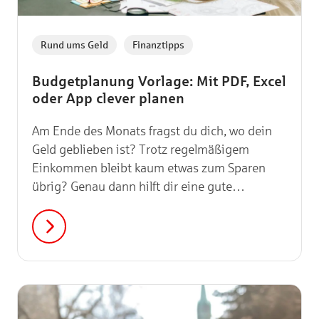
,
Rund ums Geld
Finanztipps
Budgetplanung Vorlage: Mit PDF, Excel
oder App clever planen
Am Ende des Monats fragst du dich, wo dein
Geld geblieben ist? Trotz regelmäßigem
Einkommen bleibt kaum etwas zum Sparen
übrig? Genau dann hilft dir eine gute
Budgetplanung! Egal, ob du für den nächsten
Urlaub sparen willst, deine Ausgaben endlich
verstehen möchtest oder einfach mehr
Überblick brauchst: Mit der richtigen Vorlage
wird Budgetplanung deutlich einfacher.