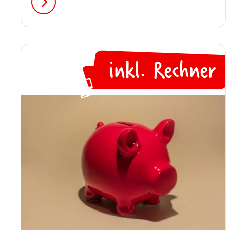
du als Elternteil bist dabei die wichtigste
Begleitung.
inkl. Rechner
💻