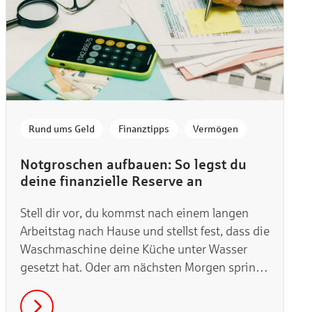
,
,
Rund ums Geld
Finanztipps
Vermögen
Notgroschen aufbauen: So legst du
deine finanzielle Reserve an
Stell dir vor, du kommst nach einem langen
Arbeitstag nach Hause und stellst fest, dass die
Waschmaschine deine Küche unter Wasser
gesetzt hat. Oder am nächsten Morgen springt
dein Auto einfach nicht mehr an. Solche
unerwarteten Ausgaben können deine