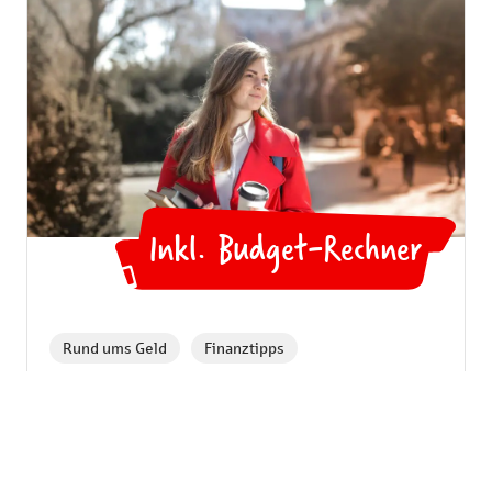
Inkl. Budget-Rechner
💻
,
Rund ums Geld
Finanztipps
Budgetplanung Student:in: 12
Spartipps für das neue Semester
Mit der Vorfreude auf das Studium mischt sich