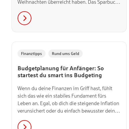
Weihnachten überreicht haben. Das Sparbuch
ist tief in unserer Finanz-DNA verankert und
gilt seit über 200 Jahren als Inbegriff der
sicheren Geldanlage. Doch Zeiten ändern sich
und immer öfter stellt sich die berechtigte
Frage: Ist das Sparbuch heute noch ein
sinnvolles „Schlafpolster“ für dein Geld?
,
Finanztipps
Rund ums Geld
Budgetplanung für Anfänger: So
startest du smart ins Budgeting
Wenn du deine Finanzen im Griff hast, fühlt
sich das wie ein stabiles Fundament fürs
Leben an. Egal, ob dich die steigende Inflation
verunsichert oder du einfach bewusster dein
Geld sparen möchtest: Ein gutes Budget ist der
beste Startpunkt!