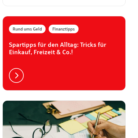
,
Rund ums Geld
Finanztipps
Spartipps für den Alltag: Tricks für
Einkauf, Freizeit & Co.!