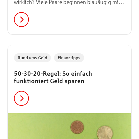
wirklich? Viele Paare beginnen blauäugig mit
der Suche nach Hochzeitsdienstleistern und
erleben dann einen echten Schock, wenn die
ersten Angebote eintreffen. Damit euch das
nicht passiert, haben wir euch diesen Guide zu
Hochzeitsbudgets zusammengestellt!
,
Rund ums Geld
Finanztipps
50-30-20-Regel: So einfach
funktioniert Geld sparen