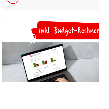
gesamte Finanzplanung schnell ins Wanken
bringen, wenn du keine eiserne Reserve hast.
Warum du genau dann einen Notgroschen
benötigst, erfährst du hier.
Inkl. Budget-Rechner
💻