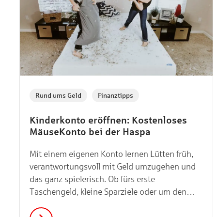
,
Rund ums Geld
Finanztipps
Kinderkonto eröffnen: Kostenloses
MäuseKonto bei der Haspa
Mit einem eigenen Konto lernen Lütten früh,
verantwortungsvoll mit Geld umzugehen und
das ganz spielerisch. Ob fürs erste
Taschengeld, kleine Sparziele oder um den
Kontostand selbst zu checken: Kinderkonten
schaffen die Basis für finanzielle Bildung. Und