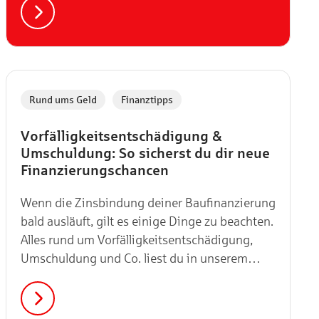
Vorweihnachtsgeschäft. Doch bei all den
Rabatten kann man schnell den Überblick
verlieren. Wir zeigen dir, ob sich die
Schnäppchenjagd wirklich lohnt und welche
Produkte du im Blick behalten solltest.
,
Rund ums Geld
Finanztipps
Vorfälligkeitsentschädigung &
Umschuldung: So sicherst du dir neue
Finanzierungschancen
Wenn die Zinsbindung deiner Baufinanzierung
bald ausläuft, gilt es einige Dinge zu beachten.
Alles rund um Vorfälligkeitsentschädigung,
Umschuldung und Co. liest du in unserem
Artikel.