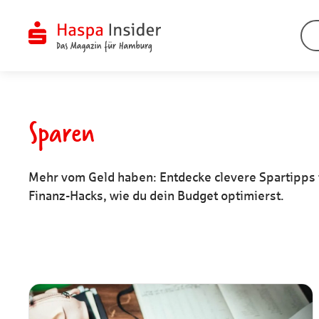
Zum
Inhalt
springen
Sparen
ÜBERSICHT
ÜBERSICHT
ÜBERSICHT
ÜBERSICHT
Mehr vom Geld haben: Entdecke clevere Spartipps 
Finanz-Hacks, wie du dein Budget optimierst.
Finanztipps
Bauen & Sanieren
Engagement
Erleben
Vermögen
Wohnen
Stiften & Spenden
Wissen
Kulturwandel