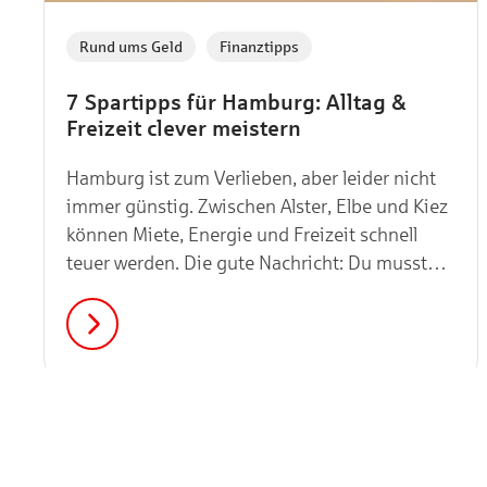
,
Rund ums Geld
Finanztipps
7 Spartipps für Hamburg: Alltag &
Freizeit clever meistern
Hamburg ist zum Verlieben, aber leider nicht
immer günstig. Zwischen Alster, Elbe und Kiez
können Miete, Energie und Freizeit schnell
teuer werden. Die gute Nachricht: Du musst
nicht auf den typischen Hamburg-Vibe
verzichten, um zu sparen. In diesem Artikel
zeigen wir dir einfache Spartipps für den Alltag
und die Freizeit, mit denen du in Hamburg gut
leben kannst, ohne ständig auf dein Konto
schauen zu müssen.
,
Rund ums Geld
Finanztipps