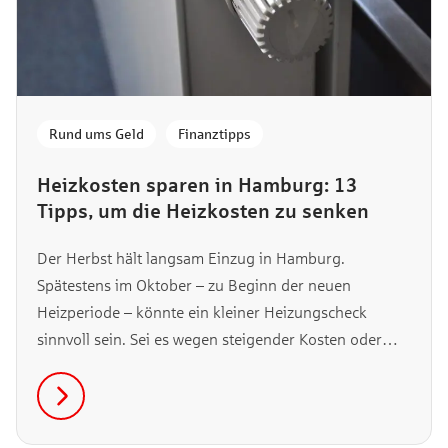
Rund ums Geld
,
Finanztipps
Heizkosten sparen in Hamburg: 13
Tipps, um die Heizkosten zu senken
Der Herbst hält langsam Einzug in Hamburg.
Spätestens im Oktober – zu Beginn der neuen
Heizperiode – könnte ein kleiner Heizungscheck
sinnvoll sein. Sei es wegen steigender Kosten oder
Klimakrise, es ist nicht verkehrt, ein wenig auf seinen
Verbrauch zu achten. Wir haben daher 13 Tipps und
Tricks für dich, wie du deine Heizkosten ganz einfach
senken kannst.