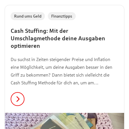
Rund ums Geld
,
Finanztipps
Cash Stuffing: Mit der
Umschlagmethode deine Ausgaben
optimieren
Du suchst in Zeiten steigender Preise und Inflation
eine Möglichkeit, um deine Ausgaben besser in den
Griff zu bekommen? Dann bietet sich vielleicht die
Cash Stuffing Methode für dich an, um am
Monatsende nicht die Hände über dem Kopf
zusammenschlagen zu müssen. Hier erfährst du, was
es mit dem Bargeld stopfen auf sich hat und warum
Barzahlung mehr als nur ein Trend auf TikTok ist.