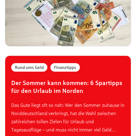
Rund ums Geld
,
Finanztipps
Der Sommer kann kommen: 6 Spartipps
für den Urlaub im Norden
Das Gute liegt oft so nah: Wer den Sommer zuhause in
Norddeutschland verbringt, hat die Wahl zwischen
zahlreichen tollen Zielen für Urlaub und
Tagesausflüge – und muss nicht immer viel Geld