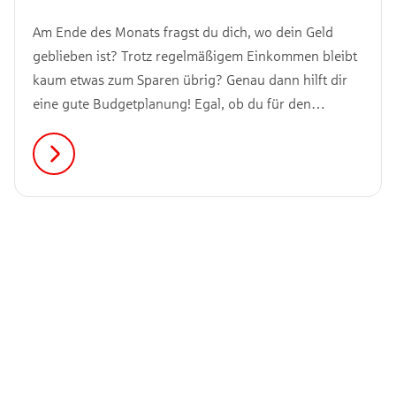
Am Ende des Monats fragst du dich, wo dein Geld
geblieben ist? Trotz regelmäßigem Einkommen bleibt
kaum etwas zum Sparen übrig? Genau dann hilft dir
eine gute Budgetplanung! Egal, ob du für den
nächsten Urlaub sparen willst, deine Ausgaben endlich
verstehen möchtest oder einfach mehr Überblick
brauchst: Mit der richtigen Vorlage wird
Budgetplanung deutlich einfacher.