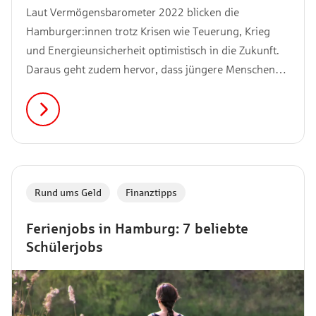
Laut Vermögensbarometer 2022 blicken die
Hamburger:innen trotz Krisen wie Teuerung, Krieg
und Energieunsicherheit optimistisch in die Zukunft.
Daraus geht zudem hervor, dass jüngere Menschen
zufriedener sind: Um genau zu sein, 43 % der 14- bis
29-Jährigen empfinden ihre Finanzlage als (sehr) gut.
Wir haben für dich 8 Finanztipps, wie auch du bereits
frühzeitig die richtigen finanziellen Entscheidungen
treffen kannst.
Rund ums Geld
,
Finanztipps
Ferienjobs in Hamburg: 7 beliebte
Schülerjobs