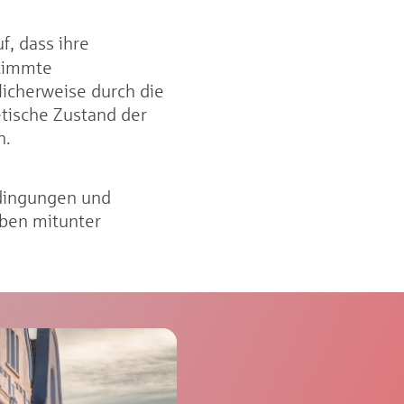
, dass ihre
stimmte
licherweise durch die
etische Zustand der
n.
edingungen und
aben mitunter