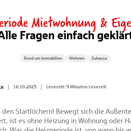
periode Mietwohnung & Eig
Alle Fragen einfach geklär
Rund um Immobilien
Wohnen
Zuhause
ke
16.10.2025
Lesezeit: 9 Minuten Lesezeit
n den Startlöchern! Bewegt sich die Außent
t, ist es ohne Heizung in Wohnung oder Ha
ch. Was die Heizperiode ist, von wann bis w