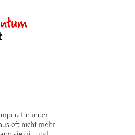
entum
t
emperatur unter
us oft nicht mehr
ann sie gilt und