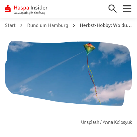
Zum
Start
Rund um Hamburg
Herbst-Hobby: Wo du in Hamburg Drachen steigen lassen kannst
Inhalt
springen
Unsplash / Anna Kolosyuk