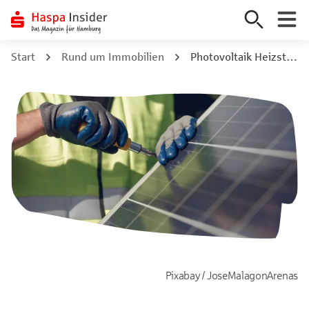
Zum
Start
Rund um Immobilien
Photovoltaik Heizstab nachrüsten: Warmwasser durch PV
Inhalt
springen
Pixabay / JoseMalagonArenas