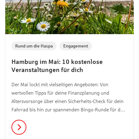
Rund um die Haspa
,
Engagement
Hamburg im Mai: 10 kostenlose
Veranstaltungen für dich
Der Mai lockt mit vielseitigen Angeboten: Von
wertvollen Tipps für deine Finanzplanung und
Altersvorsorge über einen Sicherheits-Check für dein
Fahrrad bis hin zur spannenden Bingo-Runde für den
guten Zweck. Wir haben die Highlights des Monats für
dich zusammengestellt – alle kostenfrei und in deiner
Nähe. Entdecke jetzt, welche Veranstaltungen im Mai