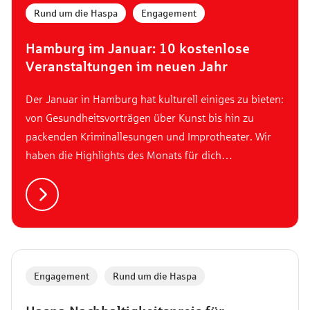
Rund um die Haspa
,
Engagement
Hamburg im Januar: 10 kostenlose
Veranstaltungen im neuen Jahr
Der Januar in Hamburg hat kulturell einiges zu bieten:
von Gesundheitsvorträgen über Kunst bis hin zu
packenden Kriminallesungen und Improtheater. Wir
haben die Highlights des Monats für dich
zusammengestellt – alle kostenfrei und in deiner
Nähe. Entdecke jetzt, welche Veranstaltungen im
Januar auf dich warten.
Engagement
,
Rund um die Haspa