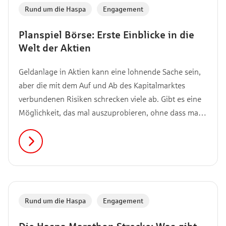
Rund um die Haspa
,
Engagement
Planspiel Börse: Erste Einblicke in die
Welt der Aktien
Geldanlage in Aktien kann eine lohnende Sache sein,
aber die mit dem Auf und Ab des Kapitalmarktes
verbundenen Risiken schrecken viele ab. Gibt es eine
Möglichkeit, das mal auszuprobieren, ohne dass man
Geld verlieren kann? Junge Leute können am
„Planspiel Börse“ teilnehmen. Hier können sie kosten-
und risikofrei lernen und sogar etwas gewinnen.
Rund um die Haspa
,
Engagement