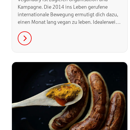
Kampagne. Die 2014 ins Leben gerufene
internationale Bewegung ermutigt dich dazu,
einen Monat lang vegan zu leben. Idealerweise
startest du damit – wie der Name schon
andeutet – im Januar. Aber es spricht auch
nichts dagegen, deinen tierfreien Probemonat
zu jedem anderen Zeitpunkt im Jahr
einzulegen. Hier findest du unsere 10 Tipps,
um loszustarten.