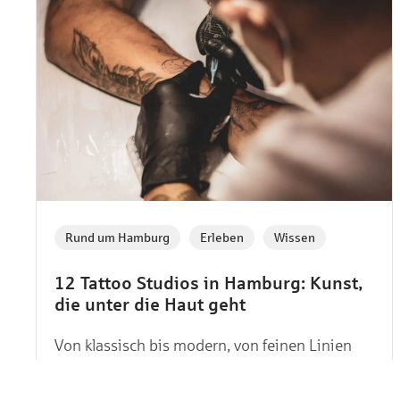
,
,
Rund um Hamburg
Erleben
Wissen
12 Tattoo Studios in Hamburg: Kunst,
die unter die Haut geht
Von klassisch bis modern, von feinen Linien
bis zu kühnen Mustern – in Hamburgs
Tattoostudios kannst du deinen persönlichen