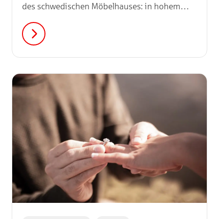
des schwedischen Möbelhauses: in hohem
Bogen aus dem Fenster? Verlockender
Gedanke, allerdings auch nicht ganz
ungefährlich und nicht zu empfehlen! Wie du
deinen Weihnachtsbaum richtig entsorgst,
erfährst du hier.