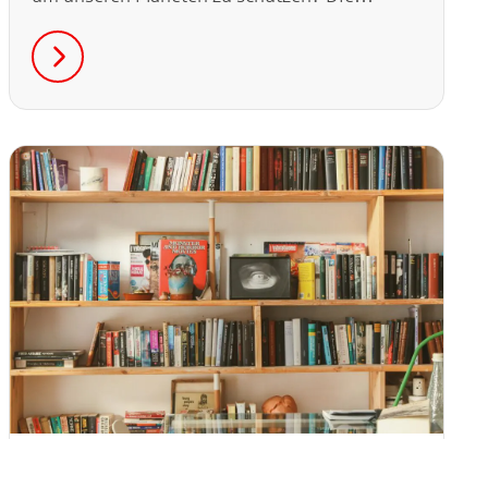
Antwort liegt vielleicht im unverpackt
einkaufen. Dieser Artikel erklärt, was sich
dahinter verbirgt und gibt dir einfache Tipps,
wie du deinen Alltag umweltfreundlicher
gestalten kannst.
,
Rund um Hamburg
Wissen