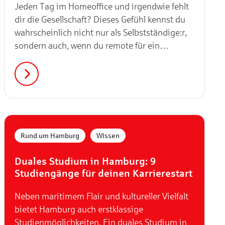
Jeden Tag im Homeoffice und irgendwie fehlt
dir die Gesellschaft? Dieses Gefühl kennst du
wahrscheinlich nicht nur als Selbstständige:r,
sondern auch, wenn du remote für ein
Unternehmen arbeitest und dein Team über
den ganzen Globus verstreut ist. Aber keine
Sorge! Wir haben die Lösung für dich: coole
Coworking Spaces, in denen du gemeinsam
mit anderen arbeiten kannst.
,
Rund um Hamburg
Wissen
Duales Studium in Hamburg: 9
Studiengänge für deinen Karrierestart
Neben maritimem Flair und kultureller Vielfalt
bietet Hamburg auch erstklassige
Studienmöglichkeiten. Ein duales Studium in