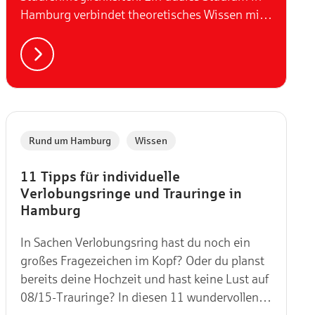
Hamburg verbindet theoretisches Wissen mit
praktischer Erfahrung im Unternehmen und
ermöglicht so den perfekten Einstieg in die
Berufswelt. Hier sind 9 spannende duale
Studiengänge, die Hamburger Unis und
Hochschulen für angehende Studierende
bereithält.
,
Rund um Hamburg
Wissen
11 Tipps für individuelle
Verlobungsringe und Trauringe in
Hamburg
In Sachen Verlobungsring hast du noch ein
großes Fragezeichen im Kopf? Oder du planst
bereits deine Hochzeit und hast keine Lust auf
08/15-Trauringe? In diesen 11 wundervollen