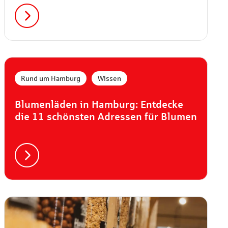
Goldschmieden in Hamburg findest du
individuelle Schmuckstücke, die es nicht
überall gibt.
,
Rund um Hamburg
Wissen
Blumenläden in Hamburg: Entdecke
die 11 schönsten Adressen für Blumen