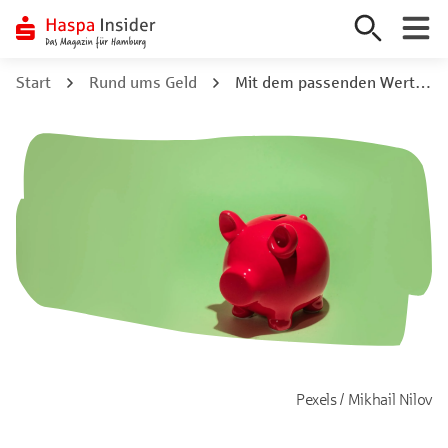
Zum
Start
Rund ums Geld
Mit dem passenden Wertpapiersparplan zu deinem finanziellen Ziel
Inhalt
springen
Pexels / Mikhail Nilov